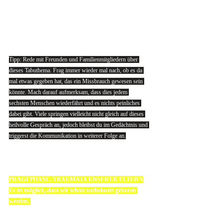
ich hätte es ja verhindern können. Ich war ein Kind, 
unsicher, gelähmt und schockiert. Trotzdem glaubte ich, 
selbst als erwachsenes Ich, etwas falsch gemacht zu haben.
Tipp: Rede mit Freunden und Familienmitgliedern über 
dieses Tabuthema. Frag immer wieder mal nach, ob es da 
mal etwas gegeben hat, das ein Missbrauch gewesen sein 
könnte. Mach darauf aufmerksam, dass dies jedem 
sechsten Menschen wiederfährt und es nichts peinliches 
dabei gibt. Viele springen vielleicht nicht gleich auf dieses 
heilvolle Gespräch an, jedoch bleibst du im Gedächtnis und 
triggerst die Kommunikation in weiterer Folge an.
PRÄGEPHASE, TRAUMATA UNSERER ELTERN
Es ist möglich, dass wir schon vorbelastet geboren 
werden. 