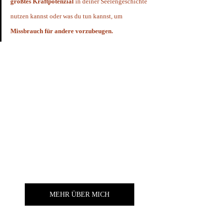
größtes Kraftpotenzial 
in deiner Seelengeschichte 
nutzen kannst oder was du tun kannst, um 
Missbrauch für andere vorzubeugen. 
Falls du mich noch nicht kennst: Meine Name ist Claudia 
Klug. Ich bin eine 1991erin und bin spiritueller Coach für 
tiefe Veränderungsarbeit. Ich gehe so tief, wo andere 
stoppen, weil es ihnen zu dunkel wird.
 Je tiefer wir 
tauchen, desto höher können wir fliegen.
Danke, dass es dich gibt und ich dich nun mit meiner 
Geschichte und meiner Erfahrung aus meiner Coaching-
Praxis bereichern darf.
MEHR ÜBER MICH