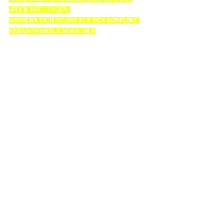
»FUCK YOU« SAGEN, 
SONDERN SICH SELBST FÜR DEN KONFLIKT 
VERANTWORTLICH MACHEN
In meinem Fall war dies genau der Fall. Ich machte mich 
dafür verantwortlich, nicht geschrien zu haben. Mich nicht 
gewährt zu haben. Ich warf mir vor, selbst schuld zu sein, 