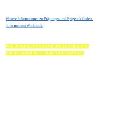
Ähnlichem führen.
Weitere Informationen zu Prägungen und Epigentik findest 
du in meinem Workbook.
WIE DU HEILST UND ANDERE ZUR HEILUNG
DIESES KONFLIKTS ERMUTIGEN KANNST
Vielleicht hast du dir noch nie helfen lassen, weil du dieses 
Erlebnis nicht nochmal fühlen, spüren möchtest. Vielleicht 
fürchtest du dich vor den Emotionen, die damit verbunden 
sind. 
Scham. Ohnmacht. Wertlosigkeit. Hass. Wut. 
Traurigkeit.
 Ich sehe dich und ich fühle dich. 
Frag dich:
 Sind sie nicht sowieso da? 
Bist du nicht einfach nur Meister/in der Unterdrückung 
geworden? 
Es ist möglich diese Emotionen freizulassen, ohne nochmal 