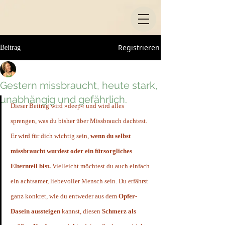
Registrieren
Beitrag
Claudia Klug
22. Juli 2021
6 Min. Lesezeit
Gestern missbraucht, heute stark,
unabhängig und gefährlich.
Dieser Beitrag wird »deep« und wird alles 
Aktualisiert:
23. Juli 2021
sprengen, was du bisher über Missbrauch dachtest. 
Er wird für dich wichtig sein, 
wenn du selbst 
missbraucht wurdest oder ein fürsorgliches 
Elternteil bist.
 Vielleicht möchtest du auch einfach 
ein achtsamer, liebevoller Mensch sein. Du erfährst 
ganz konkret, wie du entweder aus dem 
Opfer-
Dasein aussteigen
 kannst, diesen 
Schmerz als 