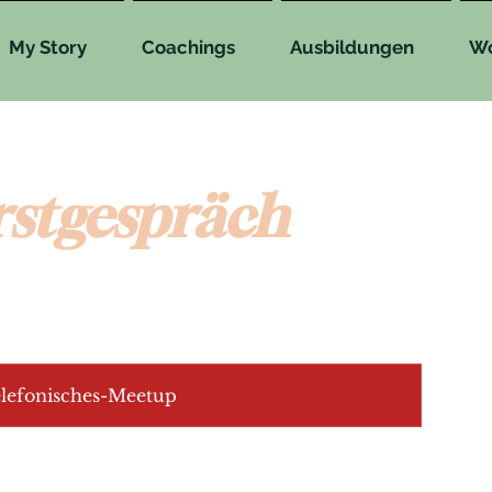
My Story
Coachings
Ausbildungen
Wo
rstgespräch
lefonisches-Meetup