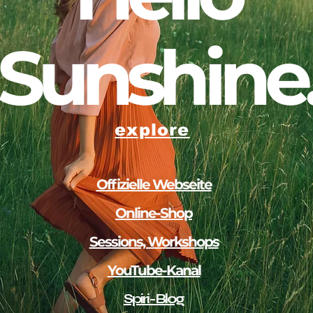
Sunshine
explore
Offizielle Webseite
Online-Shop
Sessions, Workshops
YouTube-Kanal
Spiri-Blog