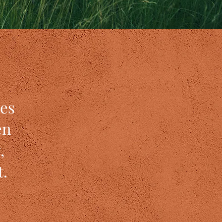
 es
en
,
t.