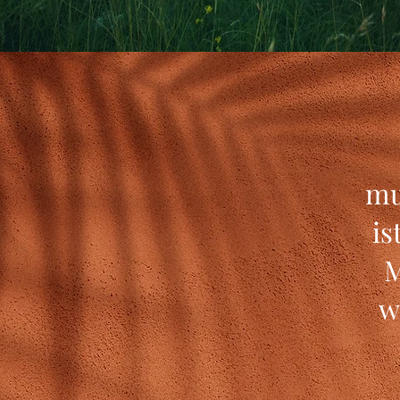
mu
is
M
w