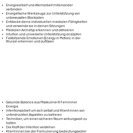
Energiearbeit und Atemarbeit miteinander
verbinden
Energetische Werkzeuge zur Unterstützung von
unbewussten Blockaden
Entdecke deine individuellen medialen Fähigkeiten
und verwende sie in deinen Sitzungen
Medialen Archetyp erkennen und aktivieren
Intuition und universelle Unterstützung anzapfen
Festsitzende Emotionen (Energy in Motion) in der
Wurzel erkennen und auflösen
Polarität & Schattenarbeit
Gesunde Balance aus Maskuliner & Femininer
Energie
Intentionsarbeit um sich selbst und Klient:innen von
unterdrückten Aspekten zu befreien
Techniken, um einen sicheren Raum wirkungsvoll zu
halten
Die Kraft der Intention verstehen
Klient:innen bei der Formulierung bedeutungsvoller