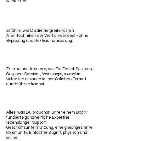
wieder her.
Erfahre, wie Du die tiefgreifendsten
Atemtechniken der Welt anwendest - ohne
Bypassing und Re-Traumatisierung.
Erlerne und trainiere, wie Du Einzel-Sessions,
Gruppen-Sessions, Workshops, sowohl im
virtuellen als auch im persönlichen Format
durchführen kannst.
Alles, was Du brauchst, unter einem Dach:
fundierte ganzheitliche Expertise,
lebenslanger Support,
Geschäftsunterstützung, eine gleichgesinnte
Community. Einfacher Zugriff, physisch und
online.