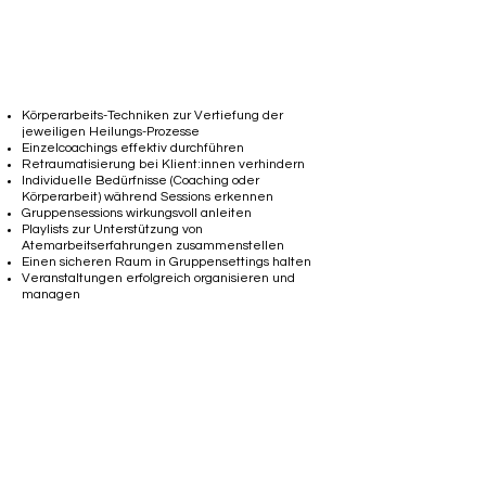
Einzelsessions & Gruppen-Events
Körperarbeits-Techniken zur Vertiefung der
jeweiligen Heilungs-Prozesse
Einzelcoachings effektiv durchführen
Retraumatisierung bei Klient:innen verhindern
Individuelle Bedürfnisse (Coaching oder
Körperarbeit) während Sessions erkennen
Gruppensessions wirkungsvoll anleiten
Playlists zur Unterstützung von
Atemarbeitserfahrungen zusammenstellen
Einen sicheren Raum in Gruppensettings halten
Veranstaltungen erfolgreich organisieren und
managen
Energiearbeit