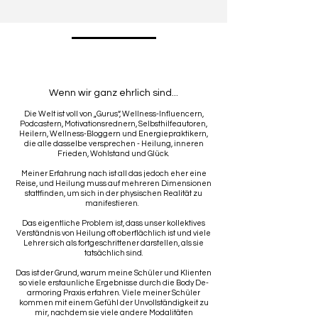
Wenn wir ganz ehrlich sind...
Die Welt ist voll von „Gurus“, Wellness-Influencern,
Podcastern, Motivationsrednern, Selbsthilfeautoren,
Heilern, Wellness-Bloggern und Energiepraktikern,
die alle dasselbe versprechen - Heilung, inneren
Frieden, Wohlstand und Glück.
Meiner Erfahrung nach ist all das jedoch eher eine
Reise, und Heilung muss auf mehreren Dimensionen
stattfinden, um sich in der physischen Realität zu
manifestieren.
Das eigentliche Problem ist, dass unser kollektives
Verständnis von Heilung oft oberflächlich ist und viele
Lehrer sich als fortgeschrittener darstellen, als sie
tatsächlich sind.
Das ist der Grund, warum meine Schüler und Klienten
so viele erstaunliche Ergebnisse durch die Body De-
armoring Praxis erfahren. Viele meiner Schüler
kommen mit einem Gefühl der Unvollständigkeit zu
mir, nachdem sie viele andere Modalitäten