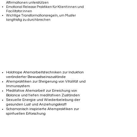
Affirmationen unterstützen
Emotional Release Praktiken für Klient:innen und
Facilitator:innen
Wichtige Transformationsregeln, um Muster
langfristig zu durchbrechen
Breathwork Styles
Holotrope Atemarbeitstechniken zur Induktion
veränderter Bewusstseinszustände
Atempraktiken zur Steigerung von Vitalität und
Immunsystem
Meditative Atemarbeit zur Erreichung von
Balance und tiefen meditativen Zuständen
Sexuelle Energie und
Wiederbelebung der
gesunden Lust und Anziehungskraft
Schamanisch inspirierte Atempraktiken zur
spirituellen Erforschung