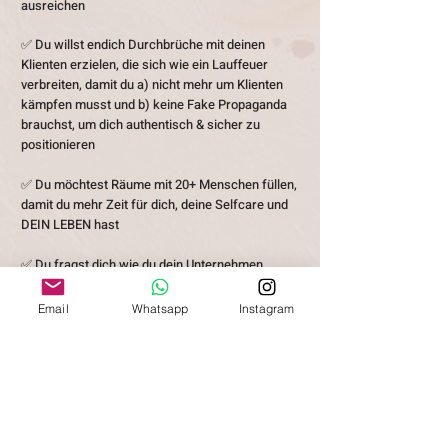
ausreichen
✅ Du willst e
ndich Durchbrüche mit deinen
Klienten erzielen, die sich wie ein Lauffeuer
verbreiten, damit du a) nicht mehr um Klienten
kämpfen musst und b) keine Fake Propaganda
brauchst, um dich authentisch & sicher zu
positionieren
✅ Du möchtest Räume mit 20+ Menschen füllen,
damit du mehr Zeit für dich, deine
Selfcare und
DEIN LEBEN hast
✅ Du fragst dich wie du dein Unternehmen
finanziell sicher gestalten und mit deiner
Herzens-Zielgruppe arbeiten kannst, hast aber
Email
Whatsapp
Instagram
ehrlicherweise wenig Tau von Unternehmertum
& Leadership Mindset
Diese Ausbildung ist aus eigener
Frustration und mehr als 14 Jahren