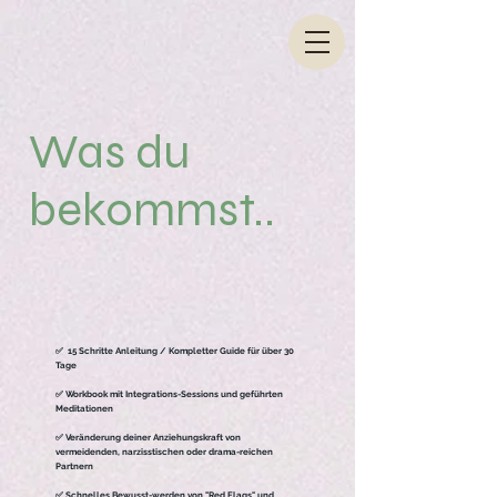
Was du
bekommst..
✅ 15 Schritte Anleitung / Kompletter Guide für über 30
Tage
✅ Workbook mit Integrations-Sessions und geführten
Meditationen
✅ Veränderung deiner Anziehungskraft von
vermeidenden, narzisstischen oder drama-reichen
Partnern
✅ Schnelles Bewusst-werden von "Red Flags" und