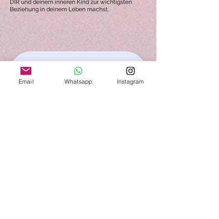
DIR und deinem inneren Kind zur wichtigsten
Beziehung in deinem Leben machst..
Kostenlose Karma.Kind Meditation
Email
Whatsapp
Instagram
Diese Session ist etwas ganz Besonderes: sie wird
dich mit deiner kindlichen Version verbinden, dein
Herz öffnen, das Loslassen deiner destruktiven
Muster aktivieren und noch so vieles mehr...