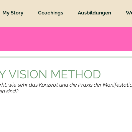
My Story
Coachings
Ausbildungen
Wo
i 2023
4 Min. Lesezeit
Y VISION METHOD
t, wie sehr das Konzept und die Praxis der Manifestati
n sind?
che Meinung oder Erfahrung du mit Manifestationspraktiken
ie tatsächlich für dich nutzen kannst, wenn du dich dafür entsc
t zu machen.