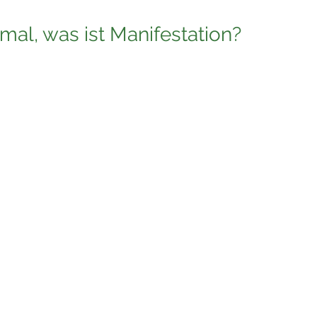
mal, was ist Manifestation?
esentlichen der Prozess, etwas, das du dir wünscht, in dein L
ion und des wissenschaftlichen Konzepts des Placebos, dass u
rgie die Welt um uns herum beeinflussen können und sogar 
, als würde man die Macht des Universums anzapfen, um das
 mit zu erschaffen.
 Youtube und TikTok siehst, lässt sich in 5 Kategorien zusa
r Geld/Reichtum
n liebevollen Partner
in Traumhaus
eit 
en perfekten Körper