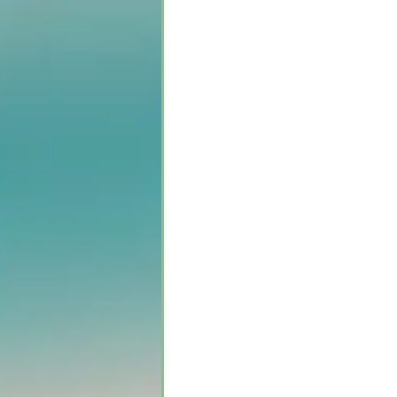
Warum funktioniert 
Weil du darauf konditio
zu kritisieren und gei
Dein Nervensystem erhä
Ich verdiene es nicht 
liebevollen Partner. Ic
angesehen zu werden. I
es nicht, eine begehrte
Unwürdigkeit 
Das ist der Grund, war