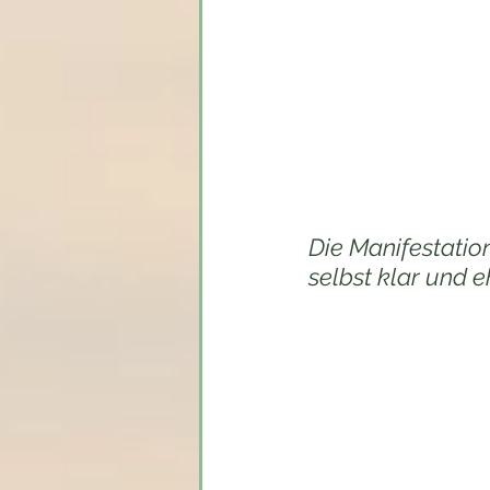
Ich bin nicht hier, um
lehren, dass das Verla
geht nur darum, was si
voll ist.
Und deshalb...
Die Manifestation
selbst klar und e
.. und sich selbst - K
erleben, als ein Segen 
Denn wenn du den Mann
jedoch nicht mit deine
gesehen, gehört und ge