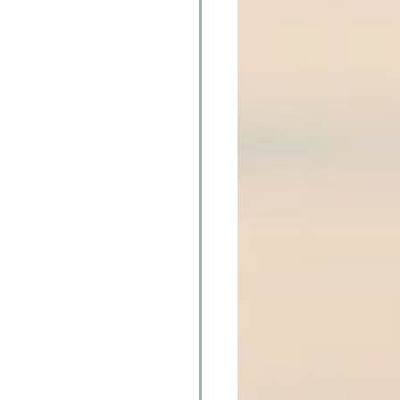
eben zu ziehen. 
nsere Gedanken, 
komplett neu 
 Leben, das man 
mmenfassen: