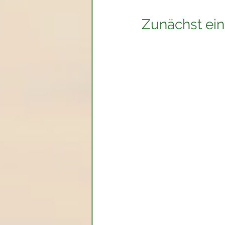
Zunächst ein
Manifestation ist im W
Es basiert auf der Vis
Überzeugungen und Ene
formen können. Es ist
sich wirklich wünscht,
Das meiste, das du auf
Manifestiere meh
Manifestiere eine
Manifestieren de
Manifestiere Freih
Manifestiere dein