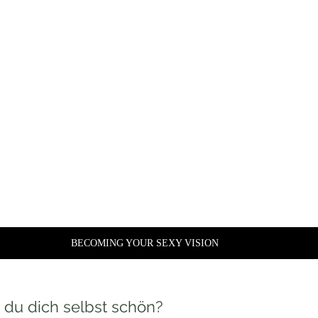
Weißt du, was deinen 
Manifestationsbemühungen fe
ionspraktiken lehren dich nicht, wie du eine klare Vision vo
gen Selbst bekommst, demjenigen, der das verkörpert, wonach 
u haben/zu erleben - sie sagen dir nur, dass du sie visualisieren
BECOMING YOUR SEXY VISION
t du dich selbst schön?