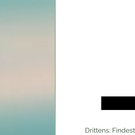
Die meisten Manifestat
verkörperten zukünfti
sehnst zu sein/zu tun/z
Drittens: Findes