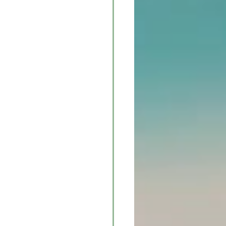
zustellen"?
zu verurteilen, 
 in der Zukunft.
nem sexy, 
torität 
en. Ich verdiene 
d den darunter 