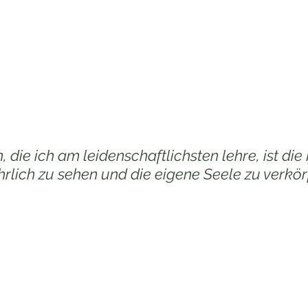
 über die Wünsche einer Frau zu urteilen. Ich glaube an das, w
ngen und unsere tiefsten Sehnsüchte keine moralische Hierarc
ch für dich am lebendigsten anfühlt. Was für dich authentisc
, die ich am leidenschaftlichsten lehre, ist die 
hrlich zu sehen und die eigene Seele zu verkör
örper und Seele - das Geschenk zu machen, das Leben in volle
für die ganze Welt.
, das Geld, den Urlaub, den Körper und das Traumhaus has
r Seele - deinen höchsten Werten und dem was du wirklich br
liebt zu fühlen - verbunden fühlst, 
wird nichts davon von B