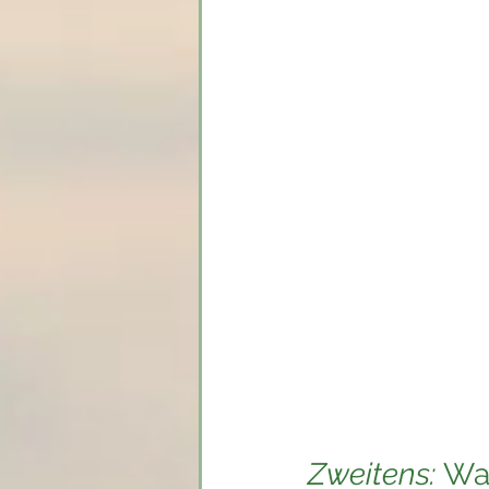
Wenn du all diese Ding
einen positiven Einflu
bist.. Exakt das sind 
getan haben, aus Angst
Darling zu sein. Sie be
Träumen ihrer Seele w
(Erinnert mich by the
"Denn was nützt 
seine Seele verli
Zweitens: 
Was