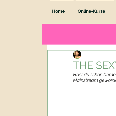
Home
Online-Kurse
Claudia Klug
25. Jul
THE SEX
Hast du schon bemerk
Mainstream geworde
Unabhängig davon, wel
ich dir sagen, wie du s
einem Teil deiner Wel