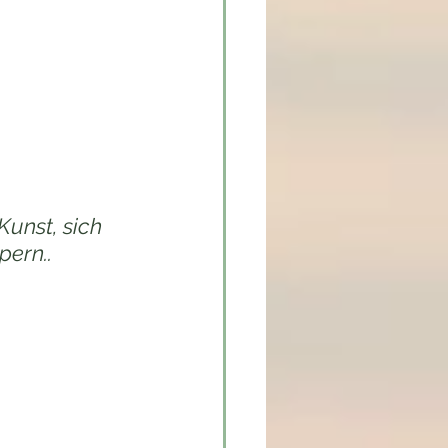
as die Tantriker 
hie haben. Es 
h und wunder-
Kunst, sich 
pern..
n Zügen zu 
t, wenn du dich 
auchst, um dich 
edeutung sein.