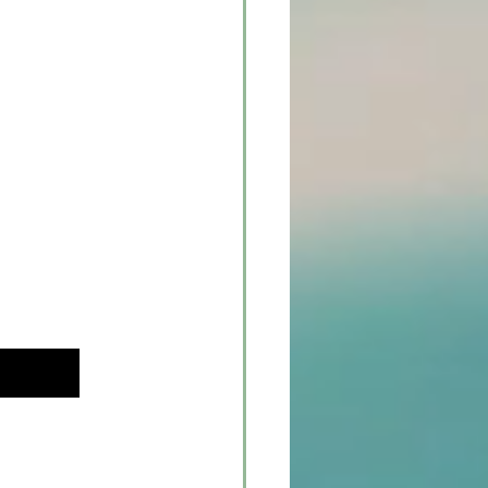
hlt? DU!
n deinem 
du dich so sehr 
 sollst.