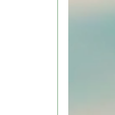
el zur 
n.
 deiner Ganzheit 
h durch Zeit 
den mit dem, 
estation zu 
 für das, was 
r was deine  
it oder 