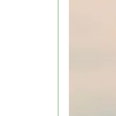
ebt hast und 
sein, wenn du alt 
 die sie nicht 
ht Everybody's 
lbst und den 
ewinnt und 