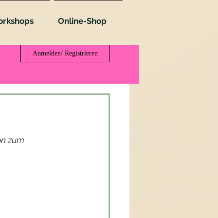
rkshops
Online-Shop
Anmelden/ Registrieren
on zum 
 hast, möchte 
heidest, sie zu 