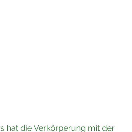
e erreichst, aber nie deinen eigenen unabhängigen Traum gel
ss auf andere Menschen und die Erde hattest, wirst du traurig 
die Dinge, die alte Menschen am Sterbebett bereuen. Die Dinge,
 vor Ablehnung.. aus Angst vor Verlust.. aus Angst davor nic
reuen, dass sie nicht liebevoll, achtsam und gütig mit sich Se
aren.
 Way an den Spruch von Jesus:
es einem Menschen, wenn er die ganze Welt g
ert?"
 hat die Verkörperung mit der 